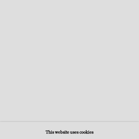
AGUSTIN CÁRDENAS
AU CHÂTEAU DE BIRON ET DANS LES JARDINS DU MANOIR
D'EYRIGNAC
23 JUIN - 16 SEPTEMBRE 2012
HORS LES MURS
This website uses cookies