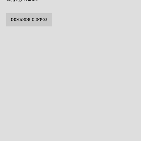
DEMANDE D'INFOS
Agustín Cárdenas © Pierre Golendorf
Né le 10 avril 1927 à Matanzas, Cuba et décédé le 9 février 2001 à La
Havane, Cuba