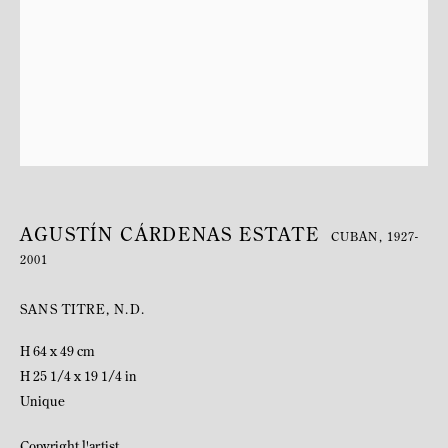
AGUSTÍN CÁRDENAS ESTATE
CUBAN,
1927-
2001
BIOGRAPHIE
SANS TITRE
,
N.D.
H 64 x 49 cm
H 25 1/4 x 19 1/4 in
Unique
Copyright l'artist