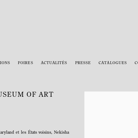
IONS
FOIRES
ACTUALITÉS
PRESSE
CATALOGUES
C
USEUM OF ART
Open a larger version of the 
aryland et les États voisins, Nekisha