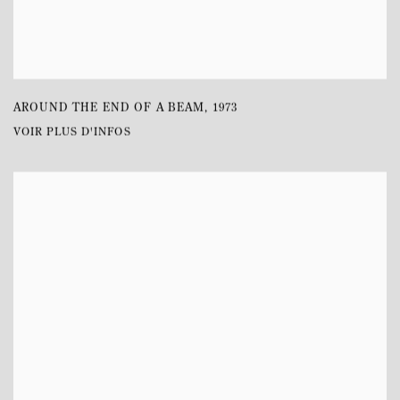
AROUND THE END OF A BEAM
,
1973
VOIR PLUS D'INFOS