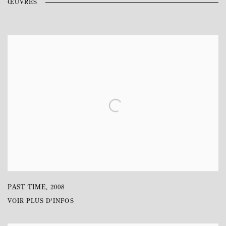
ŒUVRES
PAST TIME
,
2008
VOIR PLUS D'INFOS