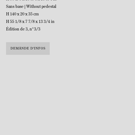
Sans base | Without pedestal
H 140 x 20 x 35 cm
H 55 1/8 x 7 7/8 x 13 3/4 in
Édition de 3, n°3/3
DEMANDE D'INFOS
Née le 12 juin 1923 à Budapest, Hongrie et décédée le 12 octobre 2008
à Paris, France
Marta Pan est une artiste française d'origine hongroise au