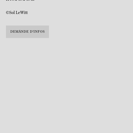
©Sol LeWitt
DEMANDE D'INFOS
© John D. Schiff
Né le 9 septembre 1928 à Hartford, États-Unis et décédé le 8 avril 2007 à
New York, États-Unis
L'artiste américain Sol LeWitt est l'un des représentants du
minimalisme puis de l'art
conceptuel. Après des études d'art, il travaille
comme graphiste pour l'architecte I. M. Pei :
cette expérience le