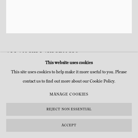
ALLAN VILLAVICENCIO
This website uses cookies
PLANTISERIOS
,
2021
This site uses cookies to help make it more useful to you. Please
contact us to find out more about our Cookie Policy.
Huile, huile en bâton, colle de peau et pigments sur toile de lin
H 170 x 140 cm
MANAGE COOKIES
H 66 7/8 x 55 1/8 in
REJECT NON ESSENTIAL
Copyright l'artiste
ACCEPT
DEMANDE D'INFOS