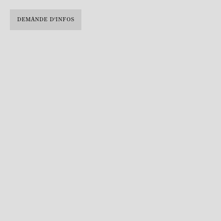
DEMANDE D'INFOS
Julie Hamisky © Clara Ipparraguire
Née en 1975 à Fontainebleau, France. Vit et travaille à Montreuil,
France.