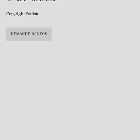
H 39 3/8 x 29 1/2 x 3 1/2 in
Copyright l'artiste
DEMANDE D'INFOS
Julie Hamisky © Clara Ipparraguire
Née en 1975 à Fontainebleau, France. Vit et travaille à Montreuil,
France.