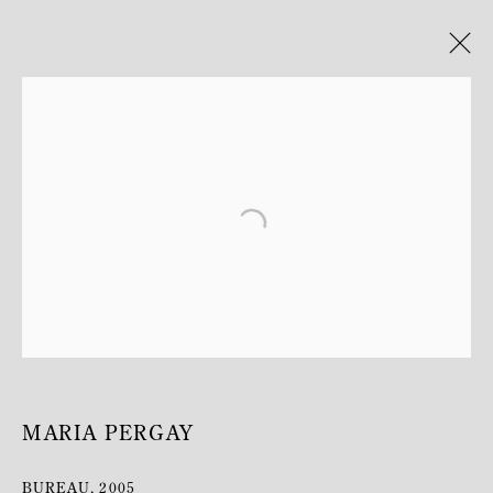
MARIA PERGAY
BIOGRAPHIE
ŒUVRES
MARIA PERGAY
BUREAU
,
2005