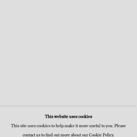
Europe, aux États-Unis et au Moyen-Orient, notamment au
Metropolitan Museum of Art à New York, au Musée des Arts Décoratifs
à Paris, à la Demisch Danant Gallery à New York, et à la Galerie
Mitterrand à Paris. Ses créations font partie de prestigieuses collections
publiques et privées à travers le monde, affirmant son statut de
pionnière du design contemporain.
ŒUVRES
This website uses cookies
This site uses cookies to help make it more useful to you. Please
contact us to find out more about our Cookie Policy.