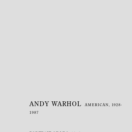
ARTWORKS
ANDY WARHOL
AMERICAN,
1928-
1987
MANAGE COOKIES
COPYRIGHT © MITTERRAND, PARIS. 2025
SITE PAR ARTLOGIC