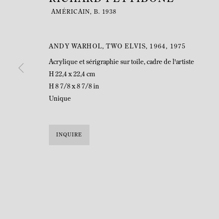
AMÉRICAIN,
B. 1938
ANDY WARHOL, TWO ELVIS, 1964
,
1975
Acrylique et sérigraphie sur toile, cadre de l'artiste
H 22,4 x 22,4 cm
H 8 7/8 x 8 7/8 in
Unique
INQUIRE