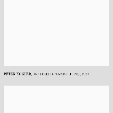
PETER KOGLER
UNTITLED (PLANISPHERE)
,
2023
,