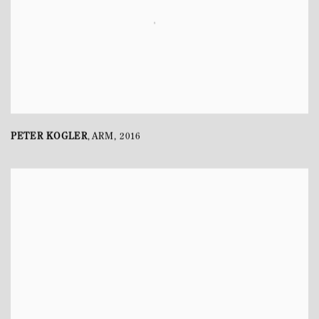
PETER KOGLER
ARM
,
2016
,