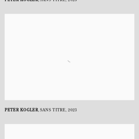
,
PETER KOGLER
SANS TITRE
,
2023
,