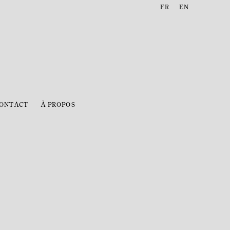
FR
EN
ONTACT
À PROPOS
following image in a popup: