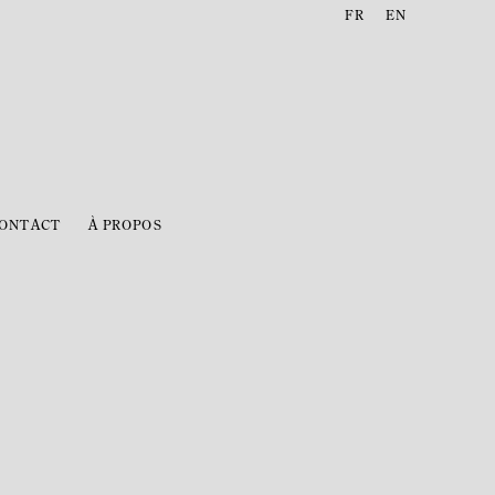
FR
EN
ONTACT
À PROPOS
following image in a popup: