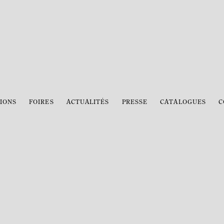
IONS
FOIRES
ACTUALITÉS
PRESSE
CATALOGUES
C
Open a larger version of the 