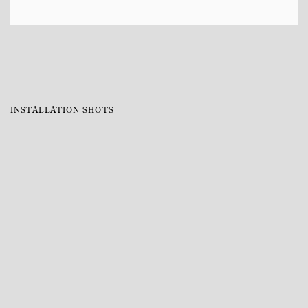
INSTALLATION SHOTS
Open a larger version of the following image in a popup: