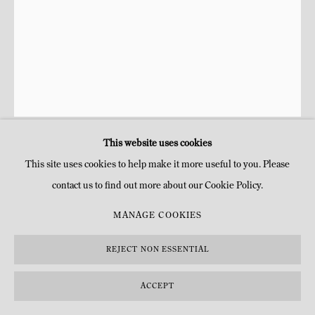
This website uses cookies
FRANÇOIS-XAVIER LALANNE
This site uses cookies to help make it more useful to you. Please
contact us to find out more about our Cookie Policy.
PAIRE DE SINGES ALTERNATIFS
,
2013
MANAGE COOKIES
Argent
H 76 x 18 x 16 cm
REJECT NON ESSENTIAL
H 29 7/8 x 7 1/8 x 6 1/4 in
Édition de 8, n°1/8 A & 4/8 B
ACCEPT
Copyright l'artiste