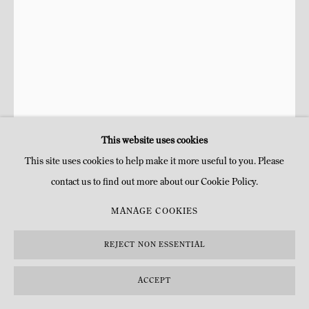
This website uses cookies
This site uses cookies to help make it more useful to you. Please
contact us to find out more about our Cookie Policy.
FRANÇOIS-XAVIER LALANNE
MANAGE COOKIES
GRANDE GRUE LUMINEUSE
,
2008
REJECT NON ESSENTIAL
Bronze à patine dorée et verte et verre opalin
ACCEPT
H 126 x 91 x 45 cm
H 49 5/8 x 35 7/8 x 17 3/4 in