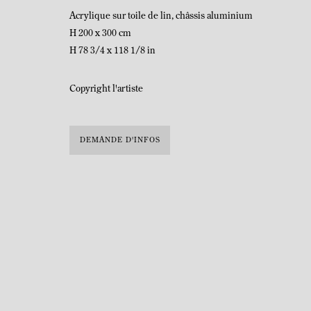
Acrylique sur toile de lin, châssis aluminium
H 200 x 300 cm
H 78 3/4 x 118 1/8 in
MANAGE COOKIES
Copyright l'artiste
COPYRIGHT © MITTERRAND, PARIS. 2025
SITE PAR ARTLOGIC
DEMANDE D'INFOS