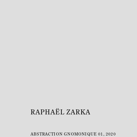
RAPHAËL ZARKA
GALERIE MITTERRAND X DOMAINE DU MUY
HORS
RAPHAËL ZARKA
ABSTRACTION GNOMONIQUE 01
,
2020