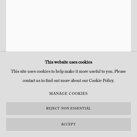
This website uses cookies
This site uses cookies to help make it more useful to you. Please
contact us to find out more about our Cookie Policy.
RAPHAËL ZARKA
MANAGE COOKIES
MONTE OLIVETO N°18 (OUEST)
,
2016
REJECT NON ESSENTIAL
Marqueterie de papiers encrés sur papier
ACCEPT
H 76 x 56 cm
H 29 7/8 x 22 in