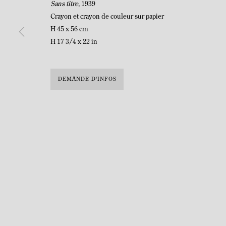
Sans titre
, 1939
Crayon et crayon de couleur sur papier
H 45 x 56 cm
H 17 3/4 x 22 in
MANAGE COOKIES
COPYRIGHT © MITTERRAND, PARIS. 2025
SITE PAR ARTLOGIC
DEMANDE D'INFOS