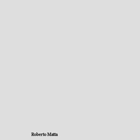
ROBERTO MATTA
L'HISTOIRE EST RONDE COMME LA TERRE
ST-HO
Roberto Matta