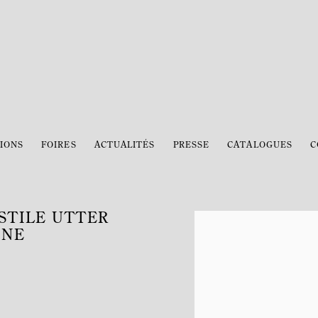
IONS
FOIRES
ACTUALITÉS
PRESSE
CATALOGUES
C
STILE UTTER
Open a larger version of the 
GNE