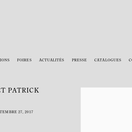
IONS
FOIRES
ACTUALITÉS
PRESSE
CATALOGUES
C
ET PATRICK
Open a larger version of the 
EMBRE 27, 2017