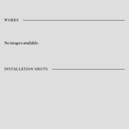
WORKS
No images available.
INSTALLATION SHOTS
 following image in a popup:
Open a larger version of the following image in a popup: