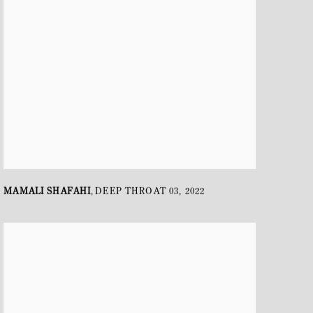
MAMALI SHAFAHI
DEEP THROAT 03
,
2022
,