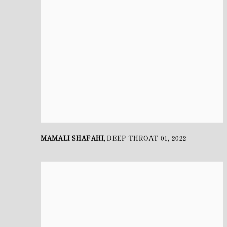
MAMALI SHAFAHI
DEEP THROAT 01
,
2022
,