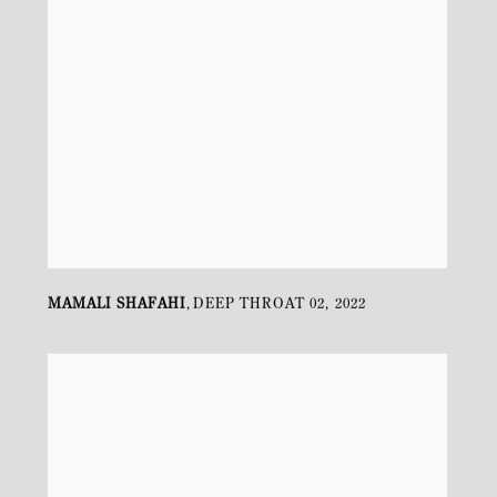
MAMALI SHAFAHI
DEEP THROAT 02
,
2022
,