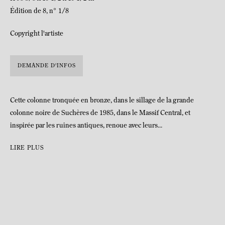
Édition de 8, n° 1/8
Copyright l'artiste
DEMANDE D'INFOS
Cette colonne tronquée en bronze, dans le sillage de la grande
colonne noire de Suchères de 1985, dans le Massif Central, et
inspirée par les ruines antiques, renoue avec leurs...
LIRE PLUS
Anne Poirier est née en 1941 à Marseille, France. Vit et travaille à
Lourmarin, France
Patrick Poirier est né en 1942 à Nantes, France. Vit et travaille à