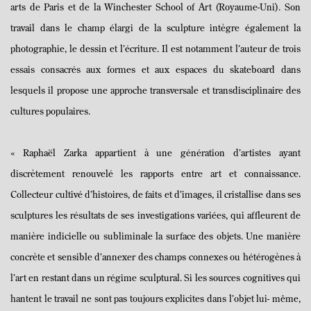
arts de Paris et de la Winchester School of Art (Royaume-Uni). Son
travail dans le champ élargi de la sculpture intègre également la
photographie, le dessin et l’écriture. Il est notamment l’auteur de trois
essais consacrés aux formes et aux espaces du skateboard dans
lesquels il propose une approche transversale et transdisciplinaire des
cultures populaires.
« Raphaë
l
Zarka appartient à
une génération d’artistes ayant
discrètement renouvelé les
rapports entre art et connaissance.
Collecteur cultiv
é d’histoires, de faits et d’images, il
cristallise dans ses
sculptures les résultats de ses investigations variées, qui affleurent de
manière indicielle ou subliminale la surface des objets. Une manière
concrète et sensible
d’annexer des champs connexes ou hé
t
é
rog
è
nes
à
l’art en restant dans un régime
sculptural. Si les sources cognitives qui
hantent le travail ne sont pas toujours explicites
dans l’objet lui
- même,