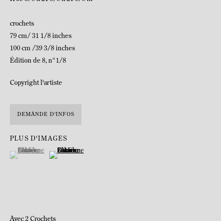
crochets
79 cm/ 31 1/8 inches
100 cm /39 3/8 inches
Édition de 8, n°1/8
Copyright l'artiste
DEMANDE D'INFOS
PLUS D'IMAGES
(View a larger image of thumbnail 1 )
, currently selected.
, currently selected.
, currently selected.
(View a larger image of thumbnail 2 )
© Serge Bailhache
Née le 28 novembre 1925 à Paris, France et décédée le 10 avril 2019 à
Ury, France.
Avec 2 Crochets