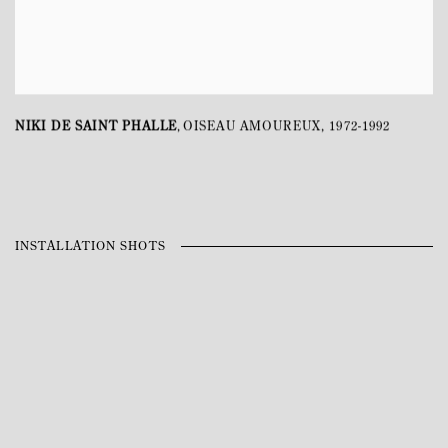
NIKI DE SAINT PHALLE
OISEAU AMOUREUX
,
1972-1992
,
INSTALLATION SHOTS
Open a larger version of the following image in a popup: