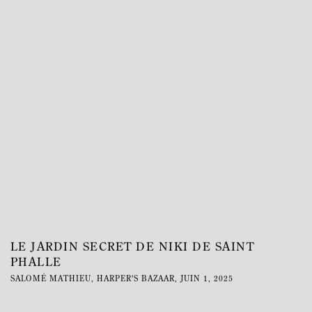
This link opens in a new tab.
LE JARDIN SECRET DE NIKI DE SAINT
PHALLE
SALOMÉ MATHIEU, HARPER'S BAZAAR, JUIN 1, 2025
This link opens in a new tab.