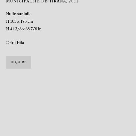
MUNICIPALITÉ DE TIRANA
,
2011
Huile sur toile
H 105 x 175 cm
H 41 3/8 x 68 7/8 in
©Edi Hila
INQUIRE
BIOGRAPHY