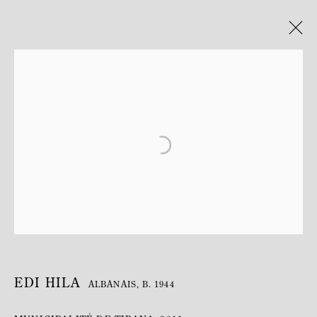
EDI HILA
ALBANAIS,
B. 1944
BIOGRAPHY
WORKS
EXHIBITIONS
PRESS
EDI HILA
ALBANAIS,
B. 1944